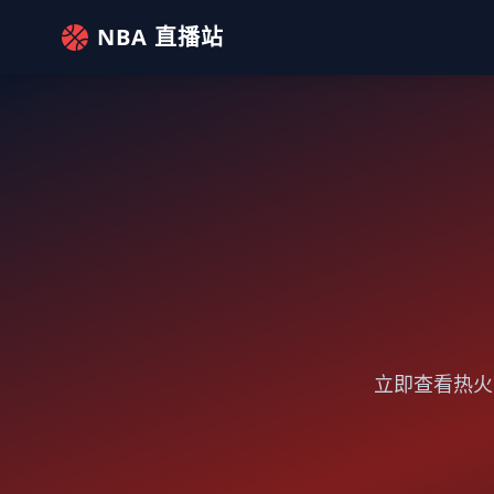
NBA 直播站
立即查看热火