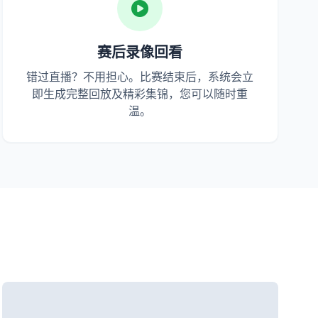
赛后录像回看
错过直播？不用担心。比赛结束后，系统会立
即生成完整回放及精彩集锦，您可以随时重
温。