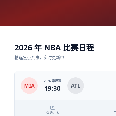
2026 年 NBA 比赛日程
精选焦点赛事，实时更新中
2026 常规赛
MIA
ATL
19:30
数据对比