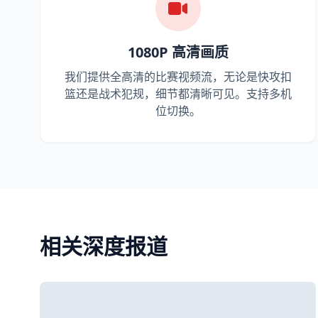
1080P 高清画质
我们提供全高清的比赛视频流，无论是快攻扣
篮还是战术犯规，细节都清晰可见。支持多机
位切换。
相关深度报道