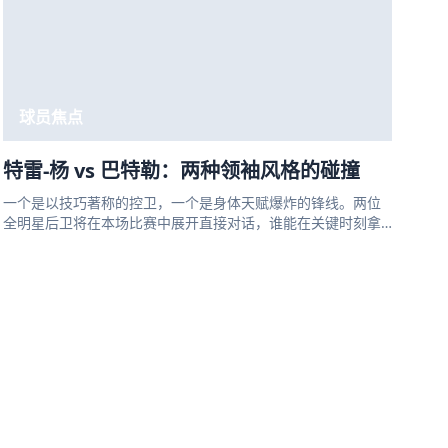
球员焦点
特雷-杨 vs 巴特勒：两种领袖风格的碰撞
一个是以技巧著称的控卫，一个是身体天赋爆炸的锋线。两位
全明星后卫将在本场比赛中展开直接对话，谁能在关键时刻拿
下比赛？