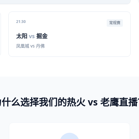
21:30
常规赛
太阳
vs
掘金
凤凰城 vs 丹佛
为什么选择我们的热火 vs 老鹰直播