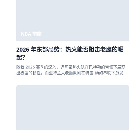
NBA 前瞻
2026 年东部局势：热火能否阻击老鹰的崛
起？
随着 2026 赛季的深入，迈阿密热火队在巴特勒的带领下展现
出极强的韧性，而亚特兰大老鹰队则在特雷-杨的串联下愈发犀
利。这场焦点战将决定西部排名的走势...