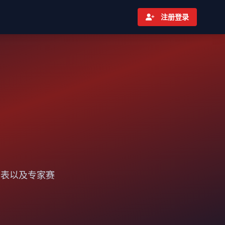
注册登录
图表以及专家赛